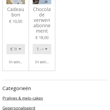
Cadeau
Chocola
bon
de
verwen
€ 10,00
abonne
ment
€ 18,00
In winkelwagen
In winkelwagen
Categorieën
Pralines & melo-cakes
Gepersonaliseerd