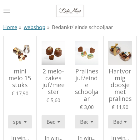
Ga
direct
naar
Home
»
webshop
»
Bedankt/ einde schooljaar
de
hoofdinhoud
mini
2 melo-
Pralines
Hartvor
melo 15
cakes
juf/eind
mig
stuks
juf/mee
e
doosje
ster
schoolja
met
€ 17,90
ar
pralines
€ 5,60
€ 3,00
€ 11,90
In winkelwagen
In winkelwagen
In winkelwagen
In winkelw