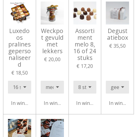
Luxedo
Weckpo
Assorti
Degust
os
t gevuld
ment
atiebox
pralines
met
melo 8,
€ 35,50
geperso
lekkers
16 of 24
naliseer
stuks
€ 20,00
d
€ 17,20
€ 18,50
In winkelwagen
In winkelwagen
In winkelwagen
In winkelw