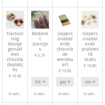
Hartvor
Bedank
Gepers
Gepers
mig
t
onalise
onalise
doosje
zoentje
erde
erde
gevuld
s
chocola
pralines
met
de
18
€ 5,75
chocola
wenska
stuks
deplakj
art
€ 19,80
es
€ 13,90
€ 10,45
In winkelwagen
In winkelwagen
In winkelwagen
In winkelw