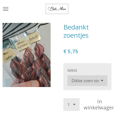
Ga
direct
naar
de
Bedankt
hoofdinhoud
zoentjes
€ 5,75
tekst
In
winkelwage