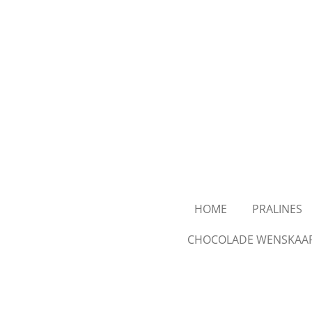
Ga
direct
naar
de
hoofdinhoud
HOME
PRALINES
CHOCOLADE WENSKAA