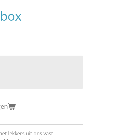
ebox
gen
het lekkers uit ons vast