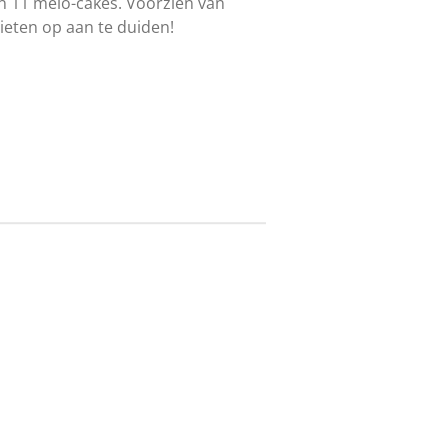
en 11 melo-cakes. Voorzien van
ieten op aan te duiden!