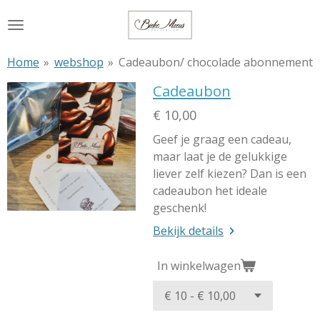
Ga
direct
naar
Home
»
webshop
»
Cadeaubon/ chocolade abonnement
de
hoofdinhoud
Cadeaubon
€ 10,00
Geef je graag een cadeau,
maar laat je de gelukkige
liever zelf kiezen? Dan is een
cadeaubon het ideale
geschenk!
Bekijk details
In winkelwagen