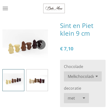
Ga
direct
naar
de
Sint en Piet
hoofdinhoud
klein 9 cm
€ 7,10
Chocolade
decoratie