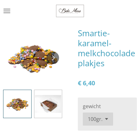
Ga
direct
naar
de
Smartie-
hoofdinhoud
karamel-
melkchocolade
plakjes
€ 6,40
gewicht