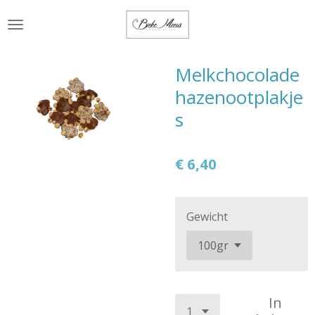
Ga
direct
naar
de
Melkchocolade
hoofdinhoud
hazenootplakje
s
€ 6,40
Gewicht
In