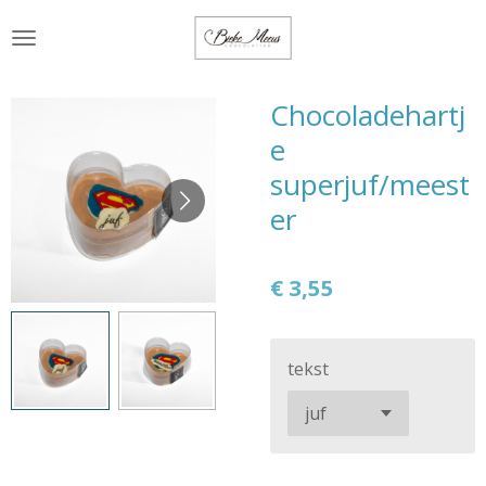
Ga
direct
naar
de
Chocoladehartj
hoofdinhoud
e
superjuf/meest
er
€ 3,55
tekst